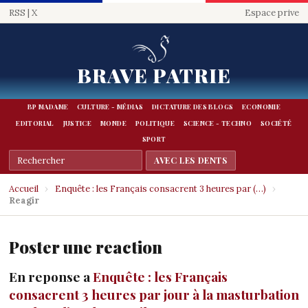
RSS
|
X
Espace prive
BRAVE PATRIE
BP MADAME
CULTURE - MÉDIAS
DICTATURE DES BLOGS
ECONOMIE
EDITORIAL
JUSTICE
MONDE
POLITIQUE
SCIENCE - TECHNO
SOCIÉTÉ
SPORT
Accueil
›
Enquête : les Français consacrent 3 heures par (…)
›
Reagir
Poster une reaction
En reponse a
Enquête : les Français
consacrent 3 heures par jour à la masturbation