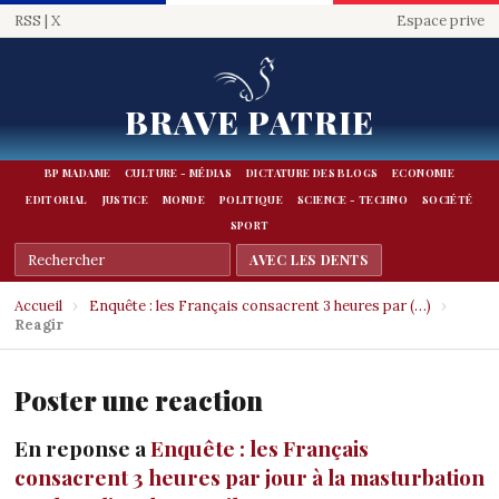
RSS
|
X
Espace prive
BRAVE PATRIE
BP MADAME
CULTURE - MÉDIAS
DICTATURE DES BLOGS
ECONOMIE
EDITORIAL
JUSTICE
MONDE
POLITIQUE
SCIENCE - TECHNO
SOCIÉTÉ
SPORT
Accueil
›
Enquête : les Français consacrent 3 heures par (…)
›
Reagir
Poster une reaction
En reponse a
Enquête : les Français
consacrent 3 heures par jour à la masturbation