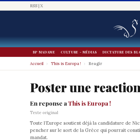
RSS
|
X
BP MADAME
CULTURE - MÉDIAS
DICTATURE DES BL
Accueil
›
This is Europa !
›
Reagir
Poster une reactio
En reponse a
This is Europa !
Texte original
Toute l’Europe soutient déjà la candidature de Nic
pencher sur le sort de la Grèce qui pourrait con
mandat.