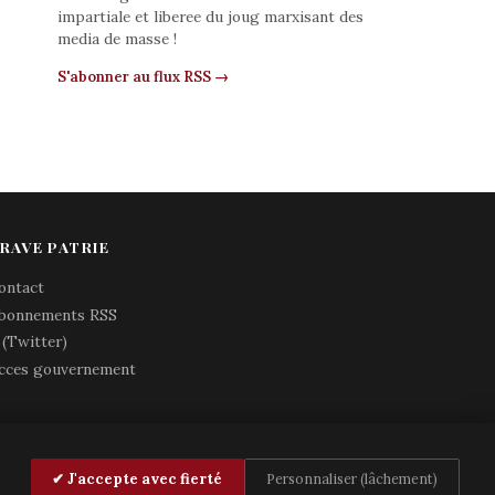
impartiale et liberee du joug marxisant des
media de masse !
S'abonner au flux RSS →
RAVE PATRIE
ontact
bonnements RSS
 (Twitter)
cces gouvernement
✔ J'accepte avec fierté
Personnaliser (lâchement)