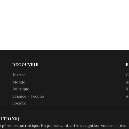
DECOUVRIR
B
Justice
C
Monde
A
Politique
X
Science - Techno
A
Société
ITIONS)
© Brave Patrie + friends
—
 expérience patriotique. En poursuivant votre navigation, vous acceptez