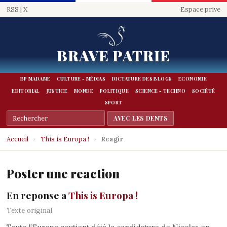
RSS
|
X
Espace prive
BRAVE PATRIE
BP MADAME
CULTURE - MÉDIAS
DICTATURE DES BLOGS
ECONOMIE
EDITORIAL
JUSTICE
MONDE
POLITIQUE
SCIENCE - TECHNO
SOCIÉTÉ
SPORT
Accueil
›
This is Europa !
›
Reagir
Poster une reaction
En reponse a
This is Europa !
Texte original