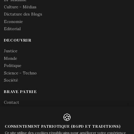
Culture - Médias
Dictature des Blogs
Economie
Editorial
DECOUVRIR
Justice
Monde
Politique
Science - Techno
Société
BRAVE PATRIE
Contact
Abonnements RSS
🍪
X (Twitter)
Acces gouvernement
CONSENTEMENT PATRIOTIQUE (RGPD ET TRADITIONS)
Ce site utilise des cookies républicains pour améliorer votre expérience