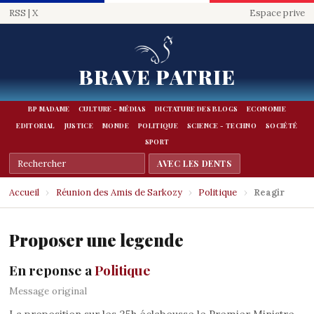
RSS
|
X
Espace prive
BRAVE PATRIE
BP MADAME
CULTURE - MÉDIAS
DICTATURE DES BLOGS
ECONOMIE
EDITORIAL
JUSTICE
MONDE
POLITIQUE
SCIENCE - TECHNO
SOCIÉTÉ
SPORT
Accueil
›
Réunion des Amis de Sarkozy
›
Politique
›
Reagir
Proposer une legende
En reponse a
Politique
Message original