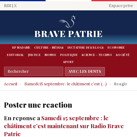
RSS
|
X
Espace prive
BRAVE PATRIE
BP MADAME
CULTURE - MÉDIAS
DICTATURE DES BLOGS
ECONOMIE
EDITORIAL
JUSTICE
MONDE
POLITIQUE
SCIENCE - TECHNO
SOCIÉTÉ
SPORT
Accueil
›
Samedi 15 septembre : le châtiment c’est (…)
›
Reagir
Poster une reaction
En reponse a
Samedi 15 septembre : le
châtiment c’est maintenant sur Radio Brave
Patrie