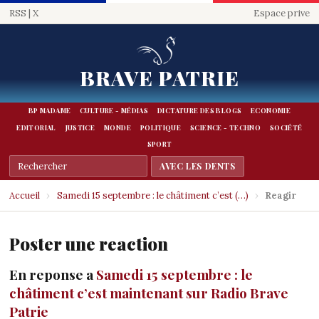
RSS
|
X
Espace prive
BRAVE PATRIE
BP MADAME
CULTURE - MÉDIAS
DICTATURE DES BLOGS
ECONOMIE
EDITORIAL
JUSTICE
MONDE
POLITIQUE
SCIENCE - TECHNO
SOCIÉTÉ
SPORT
Accueil
›
Samedi 15 septembre : le châtiment c’est (…)
›
Reagir
Poster une reaction
En reponse a
Samedi 15 septembre : le
châtiment c’est maintenant sur Radio Brave
Patrie