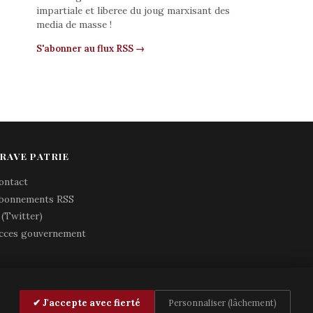
impartiale et liberee du joug marxisant des
media de masse !
S'abonner au flux RSS →
RAVE PATRIE
ontact
bonnements RSS
 (Twitter)
cces gouvernement
✔ J'accepte avec fierté
Personnaliser (lâchement)