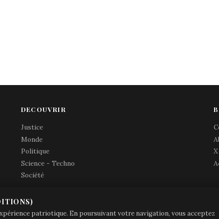
DECOUVRIR
B
Justice
C
Monde
A
Politique
X
Science - Techno
A
Société
ITIONS)
© Brave Patrie + friends
—
 expérience patriotique. En poursuivant votre navigation, vous acceptez