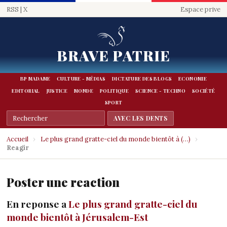
RSS
|
X
Espace prive
BRAVE PATRIE
BP MADAME
CULTURE - MÉDIAS
DICTATURE DES BLOGS
ECONOMIE
EDITORIAL
JUSTICE
MONDE
POLITIQUE
SCIENCE - TECHNO
SOCIÉTÉ
SPORT
Accueil
›
Le plus grand gratte-ciel du monde bientôt à (…)
›
Reagir
Poster une reaction
En reponse a
Le plus grand gratte-ciel du
monde bientôt à Jérusalem-Est