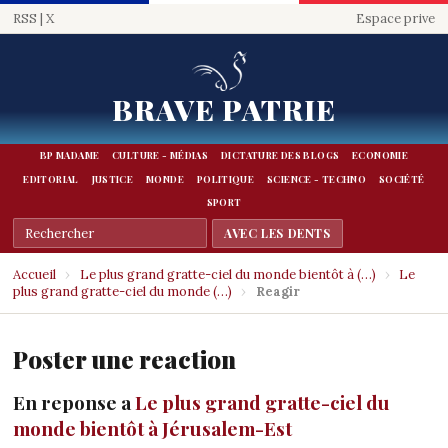
RSS
|
X
Espace prive
BRAVE PATRIE
BP MADAME
CULTURE - MÉDIAS
DICTATURE DES BLOGS
ECONOMIE
EDITORIAL
JUSTICE
MONDE
POLITIQUE
SCIENCE - TECHNO
SOCIÉTÉ
SPORT
Accueil
›
Le plus grand gratte-ciel du monde bientôt à (…)
›
Le
plus grand gratte-ciel du monde (…)
›
Reagir
Poster une reaction
En reponse a
Le plus grand gratte-ciel du
monde bientôt à Jérusalem-Est