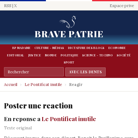
RSS
|
X
Espace prive
BRAVE PATRIE
BP MADAME
CULTURE - MÉDIAS
DICTATURE DES BLOGS
ECONOMIE
EDITORIAL
JUSTICE
MONDE
POLITIQUE
SCIENCE - TECHNO
SOCIÉTÉ
SPORT
Accueil
›
Le Pontificat inutile
›
Reagir
Poster une reaction
En reponse a
Le Pontificat inutile
Texte original