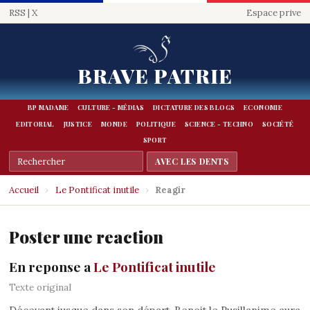
RSS
|
X
Espace prive
BRAVE PATRIE
BP MADAME
CULTURE - MÉDIAS
DICTATURE DES BLOGS
ECONOMIE
EDITORIAL
JUSTICE
MONDE
POLITIQUE
SCIENCE - TECHNO
SOCIÉTÉ
SPORT
Accueil
›
Le Pontificat inutile
›
Reagir
Poster une reaction
En reponse a
Le Pontificat inutile
Texte original