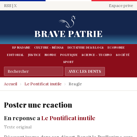
RSS
|
X
Espace prive
BRAVE PATRIE
BP MADAME
CULTURE - MÉDIAS
DICTATURE DES BLOGS
ECONOMIE
EDITORIAL
JUSTICE
MONDE
POLITIQUE
SCIENCE - TECHNO
SOCIÉTÉ
SPORT
Accueil
›
Le Pontificat inutile
›
Reagir
Poster une reaction
En reponse a
Le Pontificat inutile
Texte original