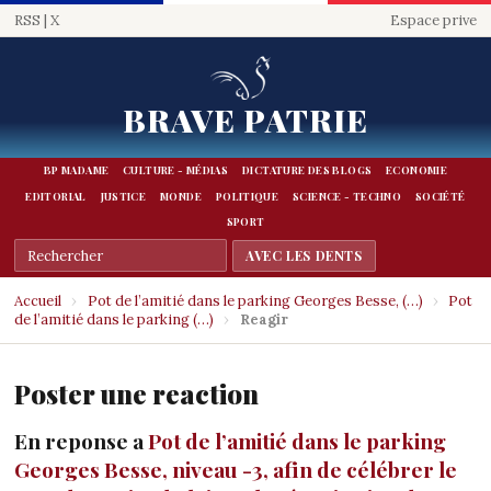
RSS
|
X
Espace prive
BRAVE PATRIE
BP MADAME
CULTURE - MÉDIAS
DICTATURE DES BLOGS
ECONOMIE
EDITORIAL
JUSTICE
MONDE
POLITIQUE
SCIENCE - TECHNO
SOCIÉTÉ
SPORT
Accueil
›
Pot de l’amitié dans le parking Georges Besse, (…)
›
Pot
de l’amitié dans le parking (…)
›
Reagir
Poster une reaction
En reponse a
Pot de l’amitié dans le parking
Georges Besse, niveau -3, afin de célébrer le