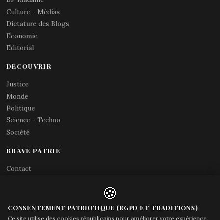
Culture - Médias
Dictature des Blogs
Economie
Editorial
DECOUVRIR
Justice
Monde
Politique
Science - Techno
Société
BRAVE PATRIE
Contact
Abonnements RSS
🍪
X (Twitter)
Acces gouvernement
CONSENTEMENT PATRIOTIQUE (RGPD ET TRADITIONS)
Ce site utilise des cookies républicains pour améliorer votre expérience