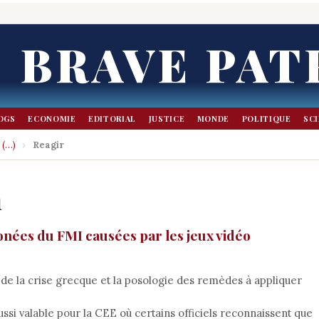
BRAVE PAT
OGS
ECONOMIE
EDITORIAL
JUSTICE
MONDE
POLITIQUE
SC
 (…)
›
Reagir
n
onées du FMI causées par les jeux vidéo
e la crise grecque et la posologie des remèdes à appliquer
ussi valable pour la CEE où certains officiels reconnaissent que