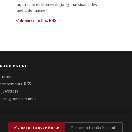
impartiale et liberee du joug marxisant des
media de masse !
S'abonner au flux RSS →
RAVE PATRIE
ontact
bonnements RSS
 (Twitter)
cces gouvernement
✔ J'accepte avec fierté
Personnaliser (lâchement)