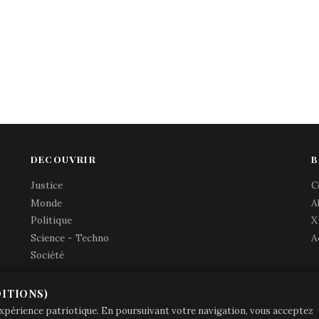
DECOUVRIR
B
Justice
C
Monde
A
Politique
X
Science - Techno
A
Société
ITIONS)
© Brave Patrie + friends
—
 expérience patriotique. En poursuivant votre navigation, vous acceptez