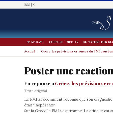
RSS
|
X
BP MADAME
CULTURE - MÉDIAS
DICTATURE DES BL
Accueil
›
Grèce, les prévisions erronées du FMI causées
Poster une reactio
En reponse a
Grèce, les prévisions err
Texte original
Le FMI a récemment reconnu que son diagnostic d
était "inopérants".
Sur la Grèce le FMI s’est trompé. La critique est a