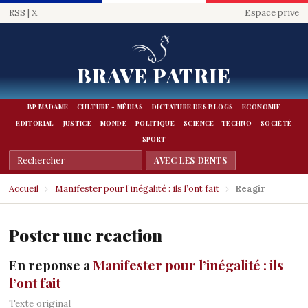
RSS
|
X
Espace prive
BRAVE PATRIE
BP MADAME
CULTURE - MÉDIAS
DICTATURE DES BLOGS
ECONOMIE
EDITORIAL
JUSTICE
MONDE
POLITIQUE
SCIENCE - TECHNO
SOCIÉTÉ
SPORT
Accueil
›
Manifester pour l’inégalité : ils l’ont fait
›
Reagir
Poster une reaction
En reponse a
Manifester pour l’inégalité : ils
l’ont fait
Texte original