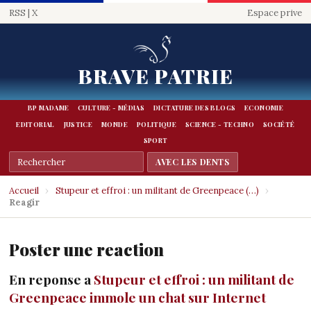
RSS
|
X
Espace prive
BRAVE PATRIE
BP MADAME
CULTURE - MÉDIAS
DICTATURE DES BLOGS
ECONOMIE
EDITORIAL
JUSTICE
MONDE
POLITIQUE
SCIENCE - TECHNO
SOCIÉTÉ
SPORT
Accueil
›
Stupeur et effroi : un militant de Greenpeace (…)
›
Reagir
Poster une reaction
En reponse a
Stupeur et effroi : un militant de
Greenpeace immole un chat sur Internet