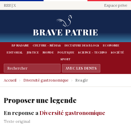
RSS
|
X
Espace prive
BRAVE PATRIE
BP MADAME
CULTURE - MÉDIAS
DICTATURE DES BLOGS
ECONOMIE
EDITORIAL
JUSTICE
MONDE
POLITIQUE
SCIENCE - TECHNO
SOCIÉTÉ
SPORT
Accueil
›
Diversité gastronomique
›
Reagir
Proposer une legende
En reponse a
Diversité gastronomique
Texte original