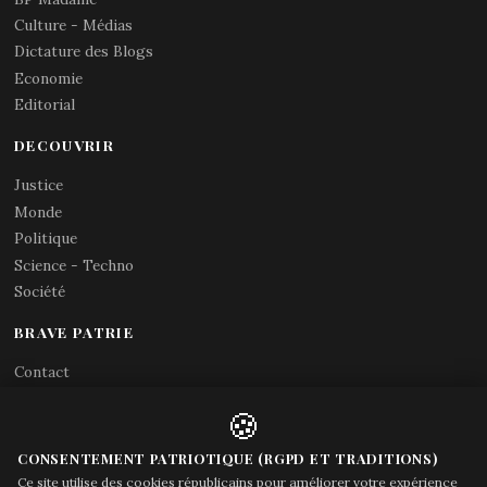
Culture - Médias
Dictature des Blogs
Economie
Editorial
DECOUVRIR
Justice
Monde
Politique
Science - Techno
Société
BRAVE PATRIE
Contact
Abonnements RSS
🍪
X (Twitter)
Acces gouvernement
CONSENTEMENT PATRIOTIQUE (RGPD ET TRADITIONS)
Ce site utilise des cookies républicains pour améliorer votre expérience