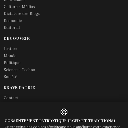
Culture - Médias
Dictature des Blogs
Economie
Editorial
DECOUVRIR
Justice
Monde
Politique
Science - Techno
Société
BRAVE PATRIE
Contact
Abonnements RSS
🍪
X (Twitter)
Acces gouvernement
CONSENTEMENT PATRIOTIQUE (RGPD ET TRADITIONS)
Ce site utilise des cookies républicains pour améliorer votre expérience