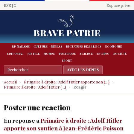
RSS
|
X
Espace prive
BRAVE PATRIE
BP MADAME
CULTURE - MÉDIAS
DICTATURE DES BLOGS
ECONOMIE
EDITORIAL
JUSTICE
MONDE
POLITIQUE
SCIENCE - TECHNO
SOCIÉTÉ
SPORT
Accueil
›
Primaire à droite : Adolf Hitler apporte son (…)
›
Primaire à droite : Adolf Hitler (…)
›
Reagir
Poster une reaction
En reponse a
Primaire à droite : Adolf Hitler
apporte son soutien à Jean-Frédéric Poisson