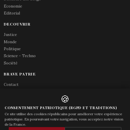
Economie
Editorial
DECOUVRIR
Justice
Monde
Politique
Science - Techno
Société
BRAVE PATRIE
Contact
Abonnements RSS
🍪
X (Twitter)
Acces gouvernement
CONSENTEMENT PATRIOTIQUE (RGPD ET TRADITIONS)
Ce site utilise des cookies républicains pour améliorer votre expérience
patriotique. En poursuivant votre navigation, vous acceptez notre vision
de la France.
© Brave Patrie + friends
—