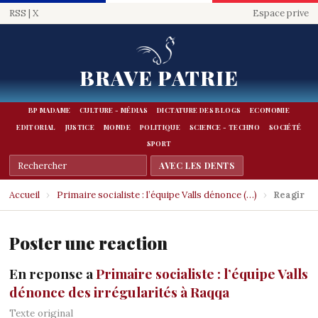
RSS
|
X
Espace prive
BRAVE PATRIE
BP MADAME
CULTURE - MÉDIAS
DICTATURE DES BLOGS
ECONOMIE
EDITORIAL
JUSTICE
MONDE
POLITIQUE
SCIENCE - TECHNO
SOCIÉTÉ
SPORT
Accueil
›
Primaire socialiste : l’équipe Valls dénonce (…)
›
Reagir
Poster une reaction
En reponse a
Primaire socialiste : l’équipe Valls
dénonce des irrégularités à Raqqa
Texte original