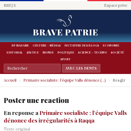
RSS
|
X
Espace prive
BRAVE PATRIE
BP MADAME
CULTURE - MÉDIAS
DICTATURE DES BLOGS
ECONOMIE
EDITORIAL
JUSTICE
MONDE
POLITIQUE
SCIENCE - TECHNO
SOCIÉTÉ
SPORT
Accueil
›
Primaire socialiste : l’équipe Valls dénonce (…)
›
Reagir
Poster une reaction
En reponse a
Primaire socialiste : l’équipe Valls
dénonce des irrégularités à Raqqa
Texte original