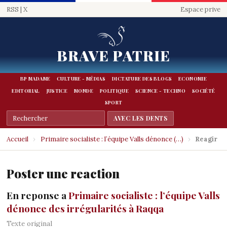
RSS
|
X
Espace prive
BRAVE PATRIE
BP MADAME
CULTURE - MÉDIAS
DICTATURE DES BLOGS
ECONOMIE
EDITORIAL
JUSTICE
MONDE
POLITIQUE
SCIENCE - TECHNO
SOCIÉTÉ
SPORT
Accueil
›
Primaire socialiste : l’équipe Valls dénonce (…)
›
Reagir
Poster une reaction
En reponse a
Primaire socialiste : l’équipe Valls
dénonce des irrégularités à Raqqa
Texte original