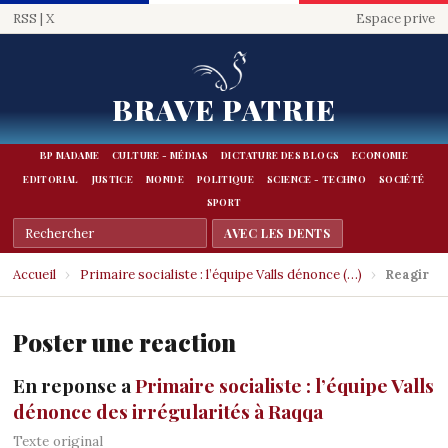
RSS
|
X
Espace prive
BRAVE PATRIE
BP MADAME
CULTURE - MÉDIAS
DICTATURE DES BLOGS
ECONOMIE
EDITORIAL
JUSTICE
MONDE
POLITIQUE
SCIENCE - TECHNO
SOCIÉTÉ
SPORT
Accueil
›
Primaire socialiste : l’équipe Valls dénonce (…)
›
Reagir
Poster une reaction
En reponse a
Primaire socialiste : l’équipe Valls
dénonce des irrégularités à Raqqa
Texte original