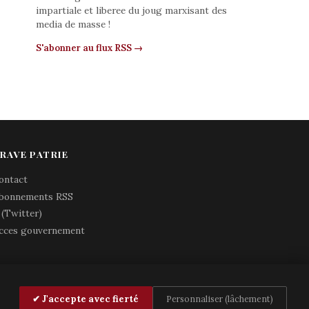
impartiale et liberee du joug marxisant des
media de masse !
S'abonner au flux RSS →
RAVE PATRIE
ontact
bonnements RSS
 (Twitter)
cces gouvernement
✔ J'accepte avec fierté
Personnaliser (lâchement)