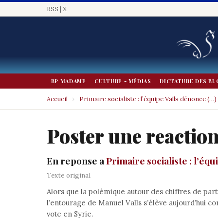
RSS
|
X
BP MADAME
CULTURE - MÉDIAS
DICTATURE DES BL
Accueil
›
Primaire socialiste : l’équipe Valls dénonce (…)
Poster une reactio
En reponse a
Primaire socialiste : l’éq
Texte original
Alors que la polémique autour des chiffres de parti
l’entourage de Manuel Valls s’élève aujourd’hui 
vote en Syrie.