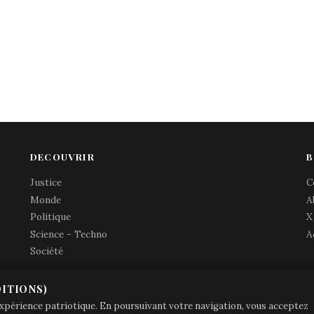
DECOUVRIR
B
Justice
C
Monde
A
Politique
X
Science - Techno
A
Société
ITIONS)
© Brave Patrie + friends
—
 expérience patriotique. En poursuivant votre navigation, vous acceptez