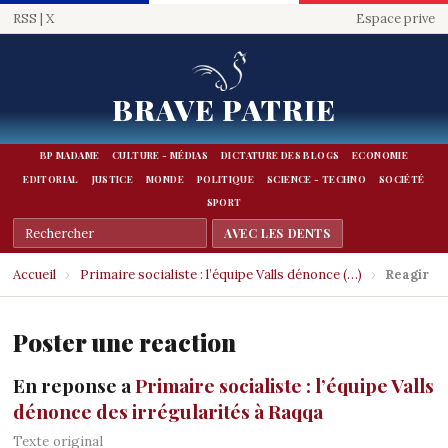
RSS
|
X
Espace prive
BRAVE PATRIE
BP MADAME
CULTURE - MÉDIAS
DICTATURE DES BLOGS
ECONOMIE
EDITORIAL
JUSTICE
MONDE
POLITIQUE
SCIENCE - TECHNO
SOCIÉTÉ
SPORT
Accueil
›
Primaire socialiste : l’équipe Valls dénonce (…)
›
Reagir
Poster une reaction
En reponse a
Primaire socialiste : l’équipe Valls
dénonce des irrégularités à Raqqa
Texte original