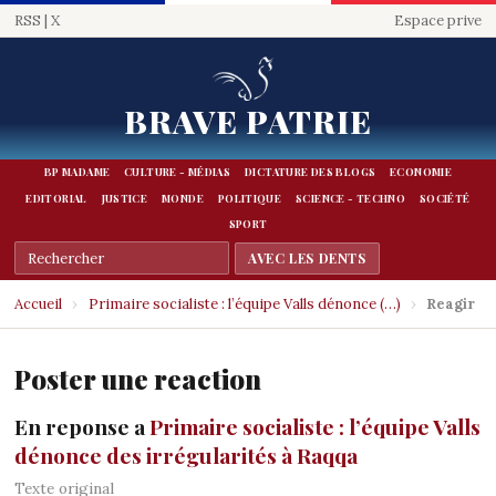
RSS
|
X
Espace prive
BRAVE PATRIE
BP MADAME
CULTURE - MÉDIAS
DICTATURE DES BLOGS
ECONOMIE
EDITORIAL
JUSTICE
MONDE
POLITIQUE
SCIENCE - TECHNO
SOCIÉTÉ
SPORT
Accueil
›
Primaire socialiste : l’équipe Valls dénonce (…)
›
Reagir
Poster une reaction
En reponse a
Primaire socialiste : l’équipe Valls
dénonce des irrégularités à Raqqa
Texte original