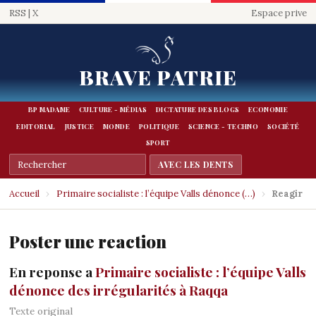
RSS
|
X
Espace prive
BRAVE PATRIE
BP MADAME
CULTURE - MÉDIAS
DICTATURE DES BLOGS
ECONOMIE
EDITORIAL
JUSTICE
MONDE
POLITIQUE
SCIENCE - TECHNO
SOCIÉTÉ
SPORT
Accueil
›
Primaire socialiste : l’équipe Valls dénonce (…)
›
Reagir
Poster une reaction
En reponse a
Primaire socialiste : l’équipe Valls
dénonce des irrégularités à Raqqa
Texte original