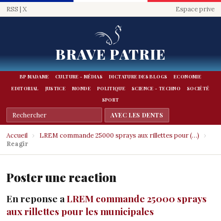
RSS
|
X
Espace prive
BRAVE PATRIE
BP MADAME
CULTURE - MÉDIAS
DICTATURE DES BLOGS
ECONOMIE
EDITORIAL
JUSTICE
MONDE
POLITIQUE
SCIENCE - TECHNO
SOCIÉTÉ
SPORT
Accueil
›
LREM commande 25000 sprays aux rillettes pour (…)
›
Reagir
Poster une reaction
En reponse a
LREM commande 25000 sprays
aux rillettes pour les municipales