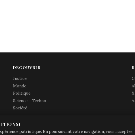
DECOUVRIR
B
Justice
C
Monde
A
Politique
X
Science - Techno
A
Société
ITIONS)
© Brave Patrie + friends
—
 expérience patriotique. En poursuivant votre navigation, vous acceptez