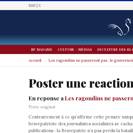
RSS
|
X
BP MADAME
CULTURE - MÉDIAS
DICTATURE DES BL
Accueil
›
Les ragondins ne passeront pas : le gouverne
Poster une reactio
En reponse a
Les ragondins ne passero
Texte original
Contrairement à ce qu’affirme cette pensée unique
bravepatriote des journalistes socialistes se cach
publications : la Bravepatrie n’a pas perdu la batai