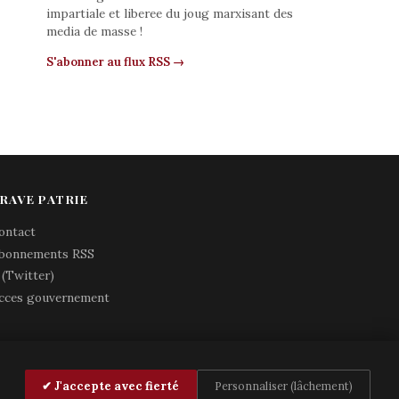
impartiale et liberee du joug marxisant des
media de masse !
S'abonner au flux RSS →
RAVE PATRIE
ontact
bonnements RSS
 (Twitter)
cces gouvernement
✔ J'accepte avec fierté
Personnaliser (lâchement)