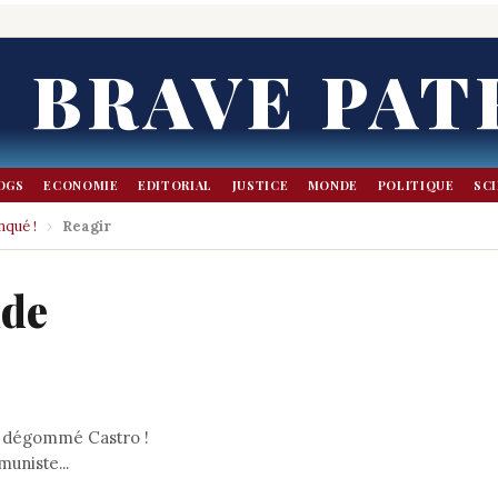
BRAVE PAT
OGS
ECONOMIE
EDITORIAL
JUSTICE
MONDE
POLITIQUE
SC
qué !
›
Reagir
nde
us dégommé Castro !
uniste...