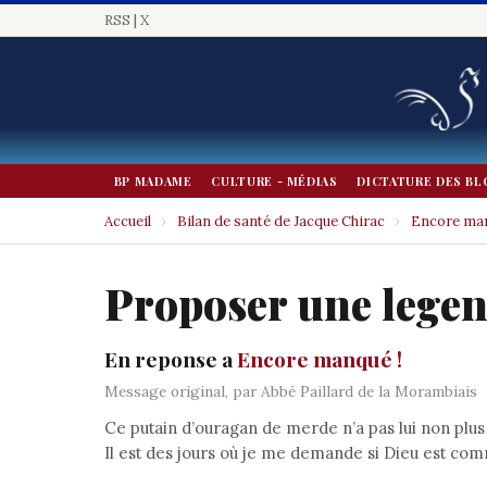
RSS
|
X
BP MADAME
CULTURE - MÉDIAS
DICTATURE DES BL
Accueil
›
Bilan de santé de Jacque Chirac
›
Encore man
Proposer une lege
En reponse a
Encore manqué !
Message original, par Abbé Paillard de la Morambiais
Ce putain d’ouragan de merde n’a pas lui non pl
Il est des jours où je me demande si Dieu est comm