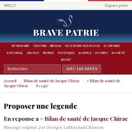
RSS
|
X
Espace prive
BRAVE PATRIE
BP MADAME
CULTURE - MÉDIAS
DICTATURE DES BLOGS
ECONOMIE
EDITORIAL
JUSTICE
MONDE
POLITIQUE
SCIENCE - TECHNO
SOCIÉTÉ
SPORT
Accueil
›
Bilan de santé de Jacque Chirac
›
> Bilan de santé de
Jacque Chirac
›
Reagir
Proposer une legende
En reponse a
> Bilan de santé de Jacque Chirac
Message original, par Georges LeMarchand Buisson