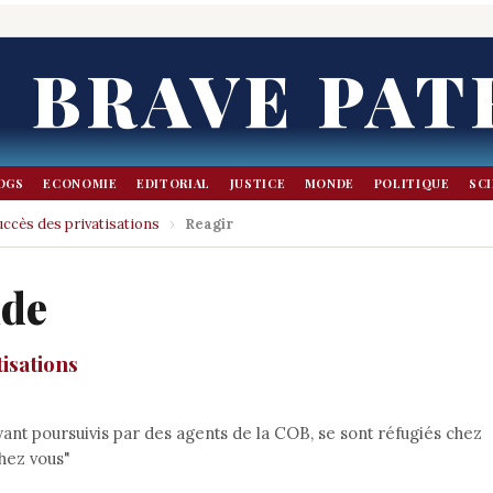
BRAVE PAT
OGS
ECONOMIE
EDITORIAL
JUSTICE
MONDE
POLITIQUE
SC
ccès des privatisations
›
Reagir
nde
isations
oyant poursuivis par des agents de la COB, se sont réfugiés chez
hez vous"