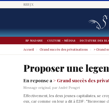
RSS
|
X
BP MADAME
CULTURE - MÉDIAS
DICTATURE DES BL
Accueil
›
Grand succès des privatisations
›
> Grand su
Proposer une lege
En reponse a
> Grand succès des privat
Message original, par André Pouget
Effectivement, les deux jeunes capitalistes, se cr
eux, car comme on leur a dit à EDF : "Bienvenue c