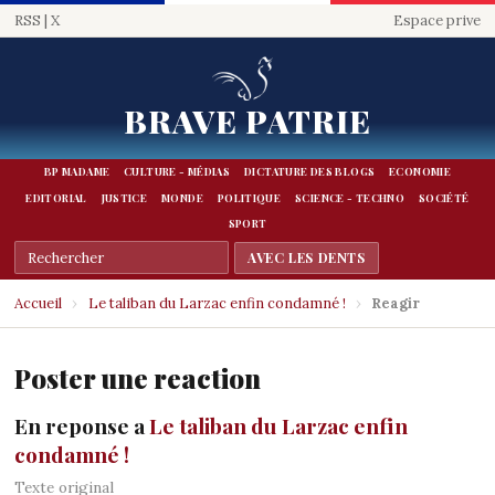
RSS
|
X
Espace prive
BRAVE PATRIE
BP MADAME
CULTURE - MÉDIAS
DICTATURE DES BLOGS
ECONOMIE
EDITORIAL
JUSTICE
MONDE
POLITIQUE
SCIENCE - TECHNO
SOCIÉTÉ
SPORT
Accueil
›
Le taliban du Larzac enfin condamné !
›
Reagir
Poster une reaction
En reponse a
Le taliban du Larzac enfin
condamné !
Texte original