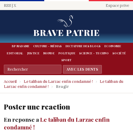
RSS
|
X
Espace prive
BRAVE PATRIE
BP MADAME
CULTURE - MÉDIAS
DICTATURE DES BLOGS
ECONOMIE
EDITORIAL
JUSTICE
MONDE
POLITIQUE
SCIENCE - TECHNO
SOCIÉTÉ
SPORT
Accueil
›
Le taliban du Larzac enfin condamné !
›
Le taliban du
Larzac enfin condamné !
›
Reagir
Poster une reaction
En reponse a
Le taliban du Larzac enfin
condamné !