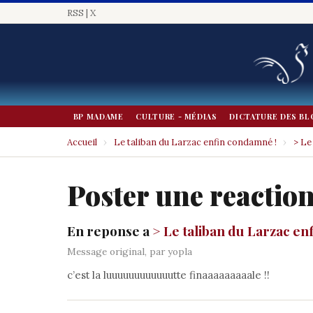
RSS
|
X
BP MADAME
CULTURE - MÉDIAS
DICTATURE DES BL
Accueil
›
Le taliban du Larzac enfin condamné !
›
> Le
Poster une reactio
En reponse a
> Le taliban du Larzac en
Message original, par yopla
c’est la luuuuuuuuuuuutte finaaaaaaaaale !!