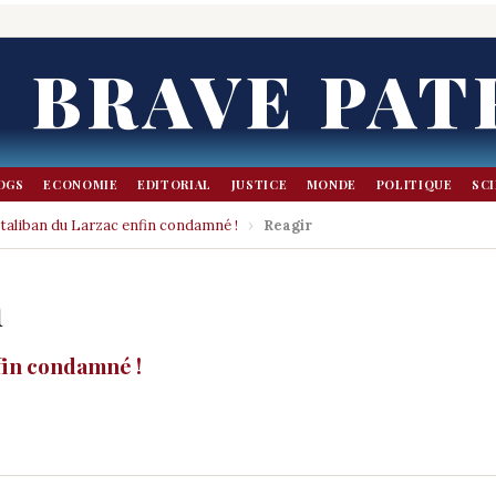
BRAVE PAT
OGS
ECONOMIE
EDITORIAL
JUSTICE
MONDE
POLITIQUE
SC
 taliban du Larzac enfin condamné !
›
Reagir
n
fin condamné !