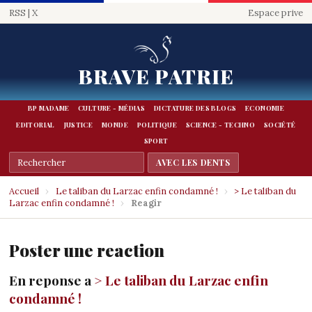
RSS
|
X
Espace prive
BRAVE PATRIE
BP MADAME
CULTURE - MÉDIAS
DICTATURE DES BLOGS
ECONOMIE
EDITORIAL
JUSTICE
MONDE
POLITIQUE
SCIENCE - TECHNO
SOCIÉTÉ
SPORT
Accueil
›
Le taliban du Larzac enfin condamné !
›
> Le taliban du
Larzac enfin condamné !
›
Reagir
Poster une reaction
En reponse a
> Le taliban du Larzac enfin
condamné !