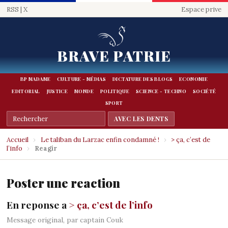
RSS
|
X
Espace prive
BRAVE PATRIE
BP MADAME
CULTURE - MÉDIAS
DICTATURE DES BLOGS
ECONOMIE
EDITORIAL
JUSTICE
MONDE
POLITIQUE
SCIENCE - TECHNO
SOCIÉTÉ
SPORT
Accueil
›
Le taliban du Larzac enfin condamné !
›
> ça, c’est de
l’info
›
Reagir
Poster une reaction
En reponse a
> ça, c’est de l’info
Message original, par captain Couk