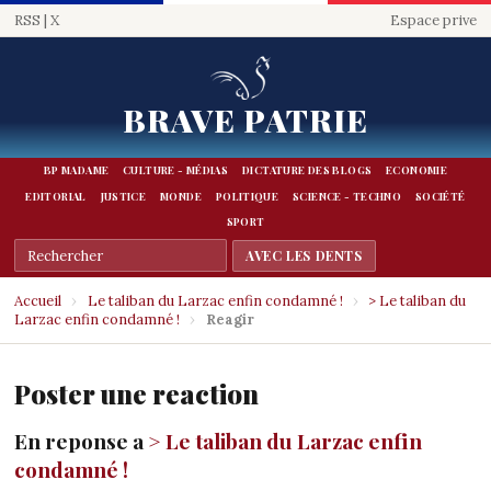
RSS
|
X
Espace prive
BRAVE PATRIE
BP MADAME
CULTURE - MÉDIAS
DICTATURE DES BLOGS
ECONOMIE
EDITORIAL
JUSTICE
MONDE
POLITIQUE
SCIENCE - TECHNO
SOCIÉTÉ
SPORT
Accueil
›
Le taliban du Larzac enfin condamné !
›
> Le taliban du
Larzac enfin condamné !
›
Reagir
Poster une reaction
En reponse a
> Le taliban du Larzac enfin
condamné !