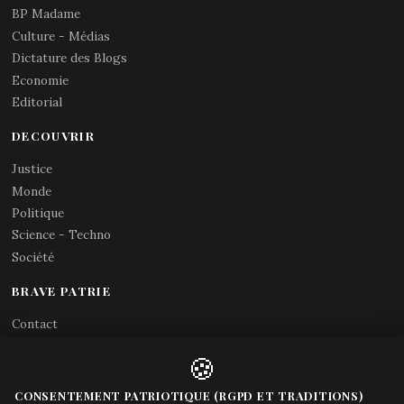
BP Madame
Culture - Médias
Dictature des Blogs
Economie
Editorial
DECOUVRIR
Justice
Monde
Politique
Science - Techno
Société
BRAVE PATRIE
Contact
Abonnements RSS
🍪
X (Twitter)
Acces gouvernement
CONSENTEMENT PATRIOTIQUE (RGPD ET TRADITIONS)