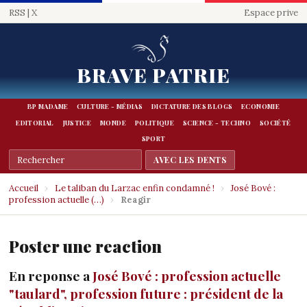
RSS
|
X
Espace prive
BRAVE PATRIE
BP MADAME
CULTURE - MÉDIAS
DICTATURE DES BLOGS
ECONOMIE
EDITORIAL
JUSTICE
MONDE
POLITIQUE
SCIENCE - TECHNO
SOCIÉTÉ
SPORT
Accueil
›
Le taliban du Larzac enfin condamné !
›
José Bové :
profession actuelle (…)
›
Reagir
Poster une reaction
En reponse a
José Bové : profession actuelle
"taulard", profession future : président de la