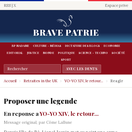
RSS
|
X
Espace prive
BRAVE PATRIE
BP MADAME
CULTURE - MÉDIAS
DICTATURE DES BLOGS
ECONOMIE
EDITORIAL
JUSTICE
MONDE
POLITIQUE
SCIENCE - TECHNO
SOCIÉTÉ
SPORT
Accueil
›
Retraites in the UK
›
YO-YO XIV, le retour...
›
Reagir
Proposer une legende
En reponse a
YO-YO XIV, le retour...
Message original, par Côme Lallune