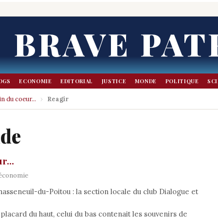
BRAVE PAT
OGS
ECONOMIE
EDITORIAL
JUSTICE
MONDE
POLITIQUE
SC
in du coeur...
›
Reagir
nde
r...
 économie
asseneuil-du-Poitou : la section locale du club Dialogue et
placard du haut, celui du bas contenait les souvenirs de