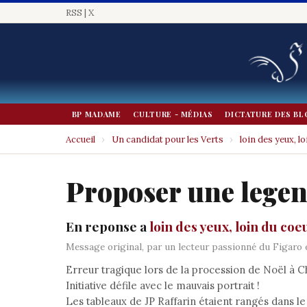
RSS
|
X
BP MADAME
CULTURE - MÉDIAS
DICTATURE DES BL
Accueil
›
Un candidat pour les Verts
›
loin des yeux, lo
Proposer une lege
En reponse a
loin des yeux, loin du coeu
Message original, par un lecteur passionné du Figaro
Erreur tragique lors de la procession de Noël à Ch
Initiative défile avec le mauvais portrait !
Les tableaux de JP Raffarin étaient rangés dans le 