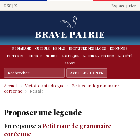
RSS
|
X
Espace prive
BRAVE PATRIE
BP MADAME
CULTURE - MÉDIAS
DICTATURE DES BLOGS
ECONOMIE
EDITORIAL
JUSTICE
MONDE
POLITIQUE
SCIENCE - TECHNO
SOCIÉTÉ
SPORT
Accueil
›
Victoire anti-drogue
›
Petit cour de grammaire
coréenne
›
Reagir
Proposer une legende
En reponse a
Petit cour de grammaire
coréenne