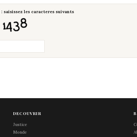
: saisissez les caracteres suivants
DECOUVRIR
B
Justice
C
Monde
A