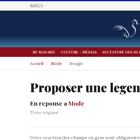
RSS
|
X
BP MADAME
CULTURE - MÉDIAS
DICTATURE DES BL
Accueil
›
Mode
›
Reagir
Proposer une lege
En reponse a
Mode
Texte original
Votre reaction (les champs en gras sont obligatoire