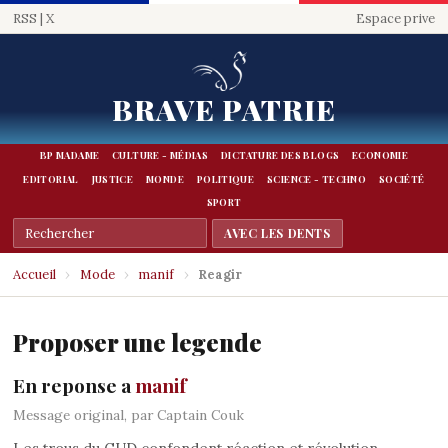
RSS
|
X
Espace prive
BRAVE PATRIE
BP MADAME
CULTURE - MÉDIAS
DICTATURE DES BLOGS
ECONOMIE
EDITORIAL
JUSTICE
MONDE
POLITIQUE
SCIENCE - TECHNO
SOCIÉTÉ
SPORT
Accueil
›
Mode
›
manif
›
Reagir
Proposer une legende
En reponse a
manif
Message original, par Captain Couk