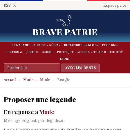
RSS
|
X
Espace prive
BRAVE PATRIE
BP MADAME
CULTURE - MÉDIAS
DICTATURE DES BLOGS
ECONOMIE
EDITORIAL
JUSTICE
MONDE
POLITIQUE
SCIENCE - TECHNO
SOCIÉTÉ
SPORT
Accueil
›
Mode
›
Mode
›
Reagir
Proposer une legende
En reponse a
Mode
Message original, par degadezo