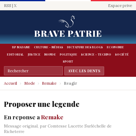
RSS
|
X
Espace prive
BRAVE PATRIE
BP MADAME
CULTURE - MÉDIAS
DICTATURE DES BLOGS
ECONOMIE
EDITORIAL
JUSTICE
MONDE
POLITIQUE
SCIENCE - TECHNO
SOCIÉTÉ
SPORT
Accueil
›
Mode
›
Remake
›
Reagir
Proposer une legende
En reponse a
Remake
Message original, par Comtesse Lucette Surléchelle de
Richeterre