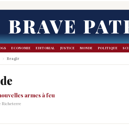
BRAVE PAT
OGS
ECONOMIE
EDITORIAL
JUSTICE
MONDE
POLITIQUE
SC
›
Reagir
nde
 nouvelles armes à feu
 Richeterre