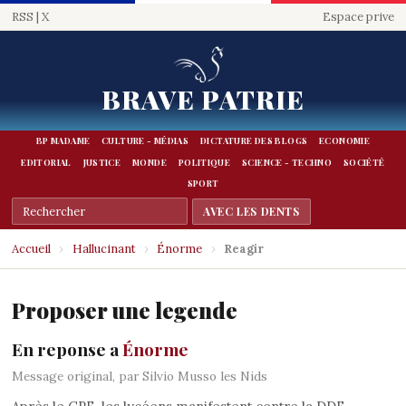
RSS
|
X
Espace prive
BRAVE PATRIE
BP MADAME
CULTURE - MÉDIAS
DICTATURE DES BLOGS
ECONOMIE
EDITORIAL
JUSTICE
MONDE
POLITIQUE
SCIENCE - TECHNO
SOCIÉTÉ
SPORT
Accueil
›
Hallucinant
›
Énorme
›
Reagir
Proposer une legende
En reponse a
Énorme
Message original, par Silvio Musso les Nids